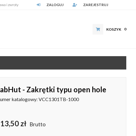
awa i zwroty
ZALOGUJ
ZAREJESTRUJ
0
KOSZYK
abHut - Zakrętki typu open hole
umer katalogowy: VCC1301TB-1000
13,50 zł
Brutto