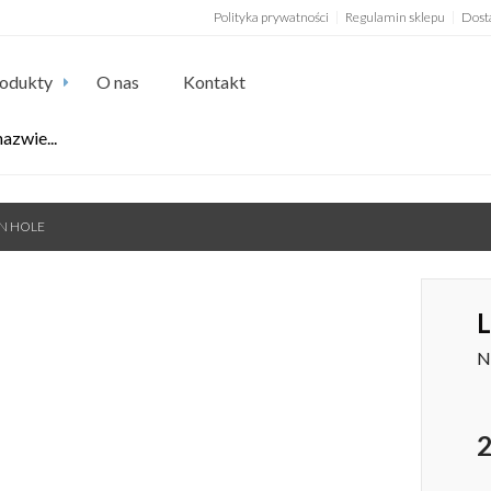
Polityka prywatności
Regulamin sklepu
Dost
odukty
O nas
Kontakt
EN HOLE
L
N
2