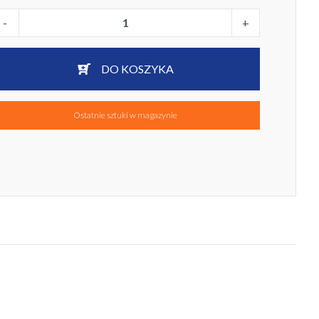
-
+
DO KOSZYKA
Ostatnie sztuki w magazynie