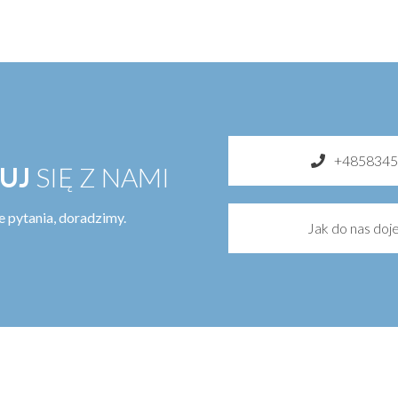
+4858345
UJ
SIĘ Z NAMI
 pytania, doradzimy.
Jak do nas doj