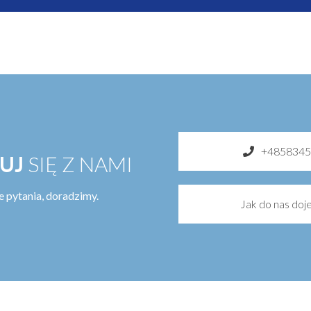
+4858345
UJ
SIĘ Z NAMI
 pytania, doradzimy.
Jak do nas doj