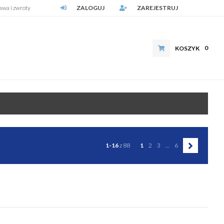
awa i zwroty
ZALOGUJ
ZAREJESTRUJ
0
KOSZYK
1-16
z 88
1
2
3
…
6