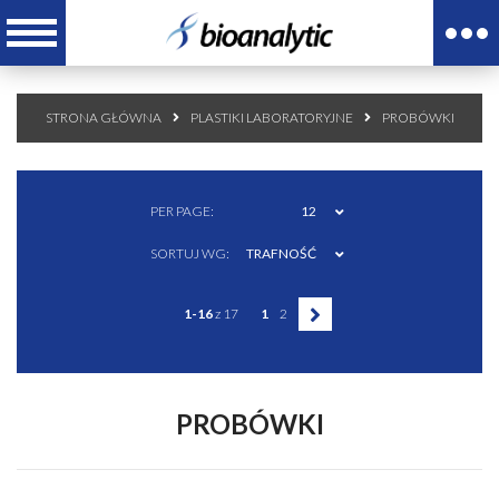
STRONA GŁÓWNA
PLASTIKI LABORATORYJNE
PROBÓWKI
PER PAGE:
12
SORTUJ WG:
TRAFNOŚĆ
1-16
z 17
1
2
PROBÓWKI