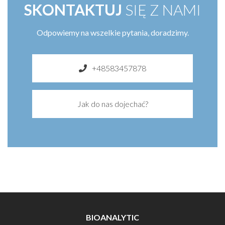
SKONTAKTUJ
SIĘ Z NAMI
Odpowiemy na wszelkie pytania, doradzimy.
+48583457878
Jak do nas dojechać?
BIOANALYTIC