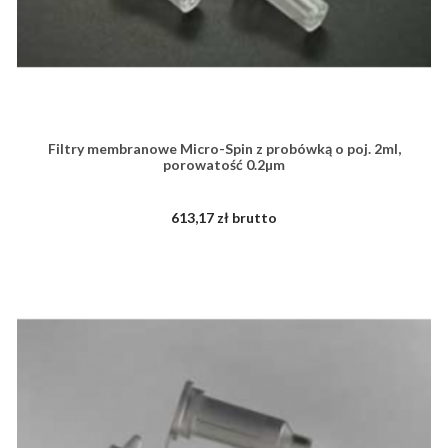
Filtry membranowe Micro-Spin z probówką o poj. 2ml,
porowatość 0.2µm
613,17 zł brutto
ZOBACZ WIĘCEJ