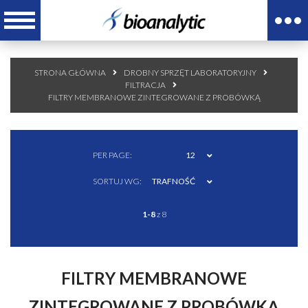
STRONA GŁÓWNA
DROBNY SPRZĘT LABORATORYJNY
FILTRACJA
FILTRY MEMBRANOWE ZINTEGROWANE Z PROBÓWKĄ
PER PAGE:
12
SORTUJ WG:
TRAFNOŚĆ
1-8
z 8
FILTRY MEMBRANOWE
ZINTEGROWANE Z PROBÓWKĄ