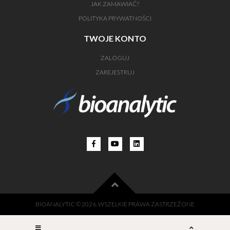
JAK ZAMAWIAĆ?
POLITYKA PRYWATNOŚCI
TWOJE KONTO
ZALOGUJ
ZAREJESTRUJ
BIOANALYTIC
© 2026. WSZELKIE PRAWA ZASTRZEŻONE