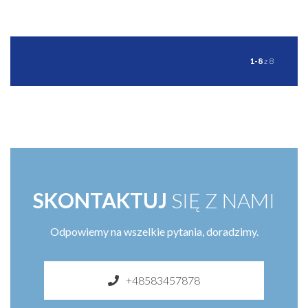
ZOBACZ WIĘCEJ
1-8
z 8
SKONTAKTUJ
SIĘ Z NAMI
Odpowiemy na wszelkie pytania, doradzimy.
+48583457878