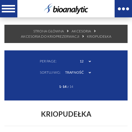
STRONA GŁÓWNA
AKCESORIA
AKCESORIA DO KRIOPREZERWACJI
KRIOPUDEŁKA
PER PAGE:
12
SORTUJ WG:
TRAFNOŚĆ
1-14
z 14
KRIOPUDEŁKA