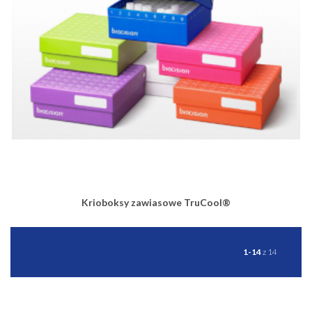
Krioboksy zawiasowe TruCool®
1-14
z 14