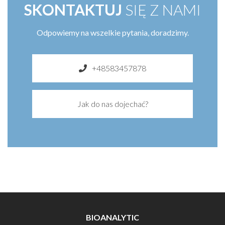
SKONTAKTUJ
SIĘ Z NAMI
Odpowiemy na wszelkie pytania, doradzimy.
+48583457878
Jak do nas dojechać?
BIOANALYTIC