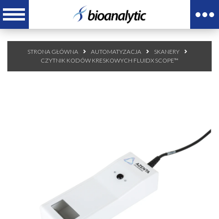
STRONA GŁÓWNA
AUTOMATYZACJA
SKANERY
CZYTNIK KODÓW KRESKOWYCH FLUIDX SCOPE™