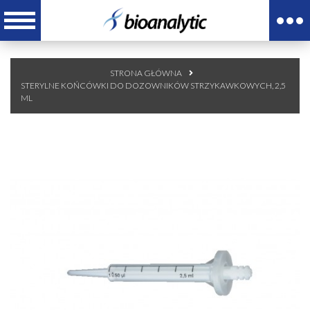
STRONA GŁÓWNA
STERYLNE KOŃCÓWKI DO DOZOWNIKÓW STRZYKAWKOWYCH, 2,5
ML
OBECNIE BRAK NA STANIE