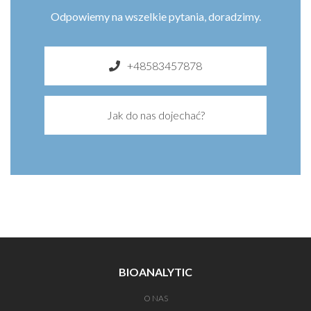
Odpowiemy na wszelkie pytania, doradzimy.
+48583457878
Jak do nas dojechać?
BIOANALYTIC
O NAS